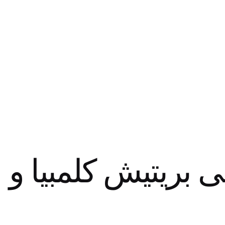
نی بریتیش کلمبیا و