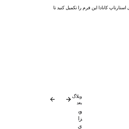
ستارتاپ کانادا این
فرم
را تکمیل کنید تا
وبلاگ
بعد
وی
زا
ی