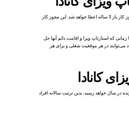
شان فریزر وزیر مهاجرت کانادا در 27 ژوئن اعلام کرد که به افرادی که متقاضی دریافت استارتاپ ویزای کانادا هستند، مجوز کار باز 3 ساله اعطا خواهد شد. این مجوز کار
 زمانی که استارتاپ ویزا و اقامت دائم آنها حل
راد می‌توانند در هر موقعیت شغلی و برای هر
ای کانادا
ی در استارتاپ ویزای کانادا، افزایش ظرفیت پذیرش متقاضیان در سال است که از 1000 پرونده به 3500 پرونده در سال خواهد رسید. بدین ترتیب سالانه افراد