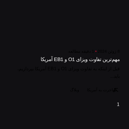
8 ژوئن 2024
1 دقیقه مطالعه
مهم‌ترین تفاوت ویزای O1 و EB1 آمریکا
قبل از اینکه به تفاوت ویزای O1 و EB1 آمریکا بپردازیم،
باید...
مهاجرت به آمریکا
وبلاگ
1