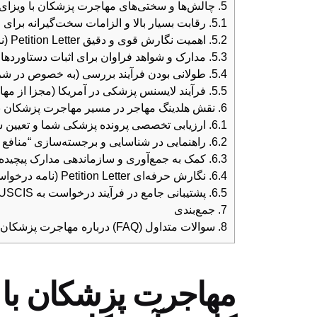
5.
چالش‌ها و سختی‌های مهاجرت پزشکان با ویزای NIW آمریکا
5.1.
رقابت بسیار بالا و الزامات سخت‌گیرانه برای ا
5.2.
اهمیت نگارش قوی و دقیق Petition Letter (نامه درخواست):
5.3.
مدارک و شواهد فراوان برای اثبات دستاوردها:
5.4.
طولانی بودن فرآیند بررسی (به خصوص در شر
5.5.
فرآیند لایسنس پزشکی در آمریکا (مجزا از مها
6.
نقش هلدینگ مهاجر در مسیر مهاجرت پزشکان با ویزای NIW 
6.1.
ارزیابی تخصصی پرونده پزشکی شما و تعیین شایس
6.2.
راهنمایی در شناسایی و برجسته‌سازی “منافع م
6.3.
کمک به جمع‌آوری و سازماندهی مدارک پیچیده:
6.4.
نگارش حرفه‌ای Petition Letter (نامه درخواست) و سایر بیانیه‌ها:
6.5.
پشتیبانی جامع در فرآیند درخواست به USCIS و پیگیری پرونده:
7.
جمع‌بندی
8.
سوالات متداول (FAQ) درباره مهاجرت پزشکان با ویزای NIW