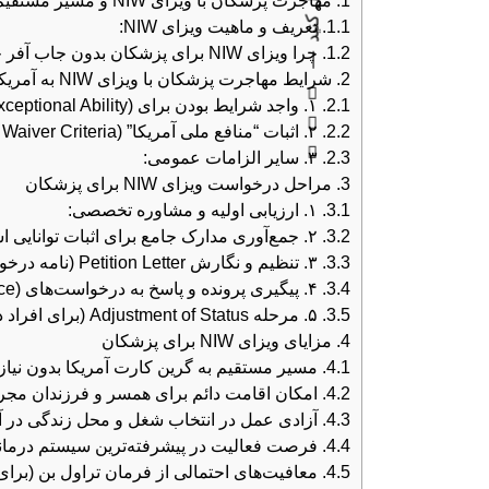
دنبال کنید
1.
مهاجرت پزشکان با ویزای NIW و مسیر مستقیم رسیدن به گرین کارت آمریکا
1.1.
تعریف و ماهیت ویزای NIW:
1.2.
چرا ویزای NIW برای پزشکان بدون جاب آفر حیاتی است؟
2.
شرایط مهاجرت پزشکان با ویزای NIW به آمریکا
2.1.
۱. واجد شرایط بودن برای EB-2 (Advanced Degree or Exceptional Ability):
2.2.
۲. اثبات “منافع ملی آمریکا” (National Interest Waiver Criteria) – مهم‌ترین بخش در مهاجرت پزشکان با ویزای NIW به آمریکا است.
2.3.
۳. سایر الزامات عمومی:
3.
مراحل درخواست ویزای NIW برای پزشکان
3.1.
۱. ارزیابی اولیه و مشاوره تخصصی:
3.2.
۲. جمع‌آوری مدارک جامع برای اثبات توانایی استثنایی و منافع ملی:
3.3.
۳. تنظیم و نگارش Petition Letter (نامه درخواست) و فرم I-140:
3.4.
۴. پیگیری پرونده و پاسخ به درخواست‌های USCIS (RFE – Request for Evidence):
3.5.
۵. مرحله Adjustment of Status (برای افراد در آمریکا) یا Consular Processing (برای افراد خارج از آمریکا):
4.
مزایای ویزای NIW برای پزشکان
4.1.
مسیر مستقیم به گرین کارت آمریکا بدون نیاز 
4.2.
امکان اقامت دائم برای همسر و فرزندان مجرد زیر ۱
4.3.
آزادی عمل در انتخاب شغل و محل زندگی در آم
4.4.
فرصت فعالیت در پیشرفته‌ترین سیستم درمان
4.5.
معافیت‌های احتمالی از فرمان تراول بن (برای 