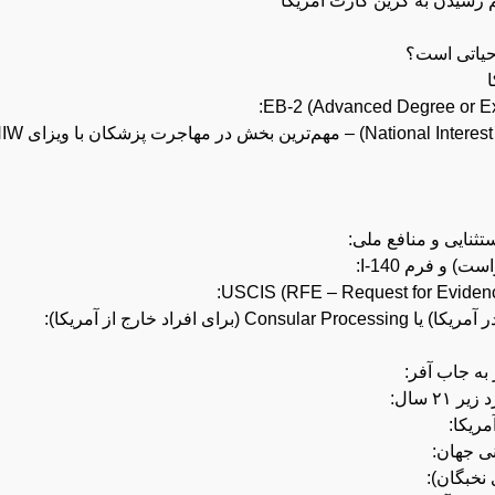
به جاب آفر:
۲ سال:
ریکا:
ی جهان:
نخبگان):