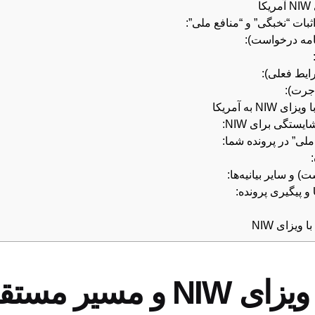
ثبات “نخبگی” و “منافع ملی”:
ایط فعلی):
جرت):
به آمریکا
تگی برای NIW:
لی” در پرونده شما:
مهاجرت پزشکان با ویزای W