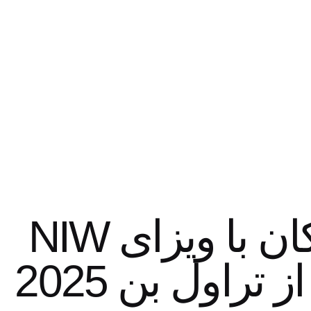
مهاجرت پزشکان با ویزای NIW
 تراول بن 2025