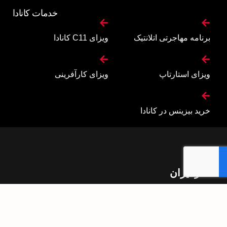
خدمات کانادا
برنامه مهاجرتی اتلانتیک
ویزای C11 کانادا
ویزای استارتاپ
ویزای کارآفرینی
خرید بیزینس در کانادا
دفتر ایران
تهران
بلوار سعادت آباد، خیابان سی‌ام قدیری، پلاک ۸۴، طبقه ۲