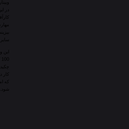
وبینا
در ای
کارآف
مهارت
بیزین
سایر 
0
چکیده
کار د
که ام
شود.