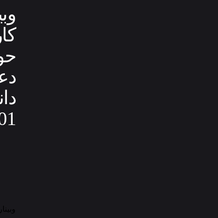
وب
کار
حوز
دع
دا
01)
وبینا