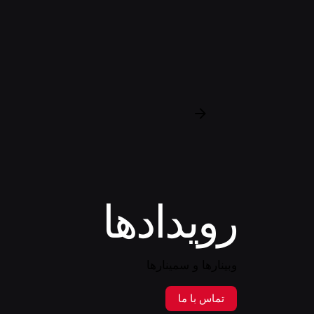
رویدادها
وبینارها و سمینارها
تماس با ما