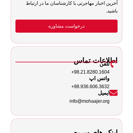
آخرین اخبار مهاجرتی با کارشناسان ما در ارتباط
باشید.
درخواست مشاوره
اطلاعات تماس
تلفن
98.21.8280.1604+
واتس اپ
98.936.606.3632+
ایمیل
info@mohaajer.org
لینک های سریع