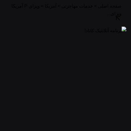
صفحه اصلی > خدمات مهاجرتی > آمریکا > ویزای P آمریکا
ویزای...