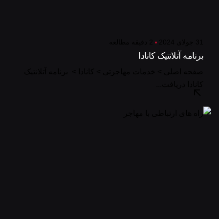
31 جولای 2024
2 دقیقه مطالعه
برنامه آتلانتیک کانادا
صفحه اصلی > خدمات مهاجرتی > کانادا > برنامه آتلانتیک
کانادا دریافت...