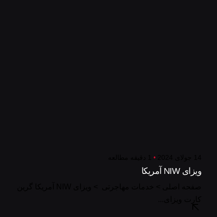
14 جولای 2024
1 دقیقه مطالعه
ویزای NIW آمریکا
صفحه اصلی > خدمات مهاجرتی > ویزای NIW آمریکا گرین
کارت ویزای...