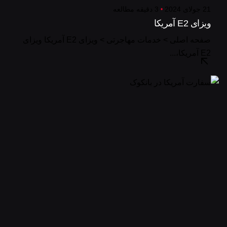
21 جولای 2024
3 دقیقه مطالعه
ویزای E2 آمریکا
صفحه اصلی > خدمات مهاجرتی > ویزای E2 آمریکا ویزای
E2 آمریکا،...