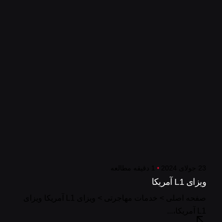
23 جولای 2024
1 دقیقه مطالعه
ویزای L1 آمریکا
صفحه اصلی > خدمات مهاجرتی > ویزای L1 آمریکا ویزای
L1 آمریکا،...