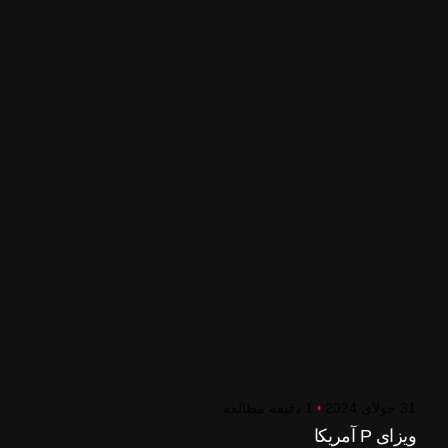
31 جولای 2024
1 دقیقه مطالعه
ویزای P آمریکا